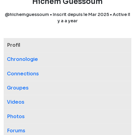
Hichem Guessoum
@hichemguessoum
•
Inscrit depuis le Mar 2025
•
Active Il
y a a year
Profil
Chronologie
Connections
Groupes
Videos
Photos
Forums