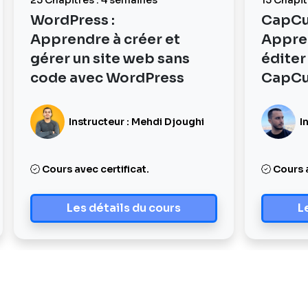
23 Chapitres : 4 semaines
15 Chapit
WordPress :
CapCut
Apprendre à créer et
Appre
gérer un site web sans
éditer
code avec WordPress
CapCu
Instructeur : Mehdi Djoughi
In
Cours avec certificat.
Cours a
Les détails du cours
L