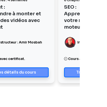
res : 4 semaines
6 Chapitres : 2 semaines
 :
SEO :
ndre à monter et
Apprendre à opt
 des vidéos avec
votre site web po
t
moteurs de rech
structeur : Amir Mosbah
Instructeur : Agh
vec certificat.
Cours avec certificat.
es détails du cours
Trés prochain