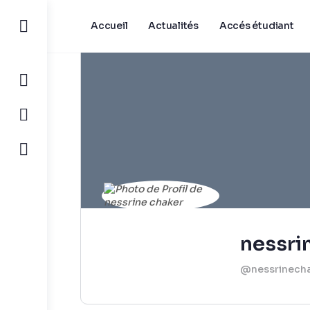
Accueil
Actualités
Accés étudiant
nessri
@nessrinech